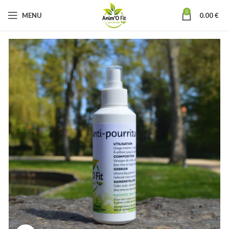
0
MENU
0.00
€