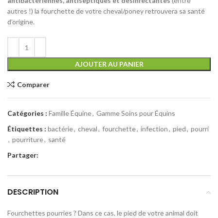
antibactériennes, antiseptiques et désinfectantes
(entre
autres !) la fourchette de votre cheval/poney retrouvera sa santé
d’origine.
Alternative:
AJOUTER AU PANIER
Comparer
Catégories :
Famille Équine
,
Gamme Soins pour Équins
Étiquettes :
bactérie
,
cheval
,
fourchette
,
infection
,
pied
,
pourri
,
pourriture
,
santé
Partager:
DESCRIPTION
Fourchettes pourries ? Dans ce cas, le pied de votre animal doit