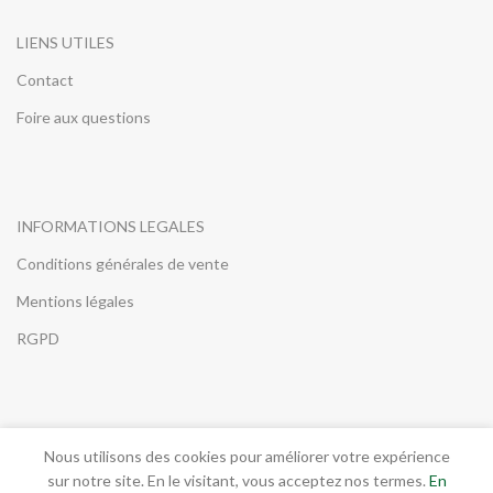
Soupless ! Néanmoins, il ne
soulage pas le problème sur le
LIENS UTILES
long terme ! Il ne résout donc
Contact
qu'en partie la situation de
l'animal. L'Anim'O Soupless,
Foire aux questions
quant à lui, s'utilise
continuellement. Sa prise
quotidienne permet de soulager
les douleurs articulaires et
d'aider à rendre la souplesse
INFORMATIONS LEGALES
d'autrefois. Pour cette raison,
nous vous conseillons de faire
Conditions générales de vente
une cure de 10 jours avec
l'Anim'O Sil
et de continuer avec
Mentions légales
de l'Anim'O Soupless.
RGPD
MON COMPTE
Nous utilisons des cookies pour améliorer votre expérience
sur notre site. En le visitant, vous acceptez nos termes.
En
Mon tableau de bord