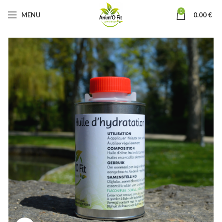
0
MENU
0.00
€