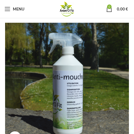
0
MENU
0.00
€