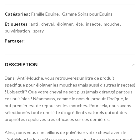
Catégories :
Famille Équine
,
Gamme Soins pour Équins
Étiquettes :
anti
,
cheval
,
éloigner
,
été
,
insecte
,
mouche
,
pulvérisation
,
spray
Partager:
DESCRIPTION
Dans l’Anti-Mouche, vous retrouverez un litre de produit
spécifique pour éloigner les mouches (mais aussi d’autres insectes)
! L’objectif ? Que votre cheval ne soit plus jamais dérangé par tous
ces nuisibles ! Néanmoins, comme le nom du produit l’indique, le
but premier est de repousser les mouches. Pour cela, nous avons
sélectionnés toute une liste d’ingrédients naturels qui ont des
propriétés répulsives très efficaces sur ces dernières.
Ainsi, nous vous conseillons de pulvériser votre cheval avec de
l’Anti-Mouche lorsqu’il se repose en prairie, dans son box ou avant