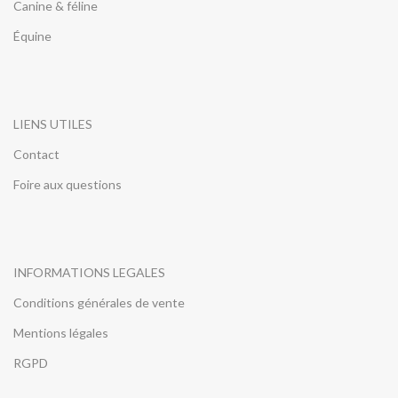
Canine & féline
stimule
Équine
l'hélichryse italienne : agit en
douceur sur la peau afin
d'apaiser
le basilic : soulage
LIENS UTILES
le laurier noble : possède des
propriétés régénératrices et
Contact
antioxydantes
Foire aux questions
le lentisque pistachier :
apporte ses bienfaits
décongestionnants et
circulatoires
le genévrier commun :
INFORMATIONS LEGALES
antiseptique, anti-
inflammatoire, anti-
Conditions générales de vente
infectieuse, antalgique
Mentions légales
le cyprès : agit notamment
pour les troubles circulatoires
RGPD