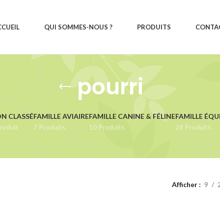
CCUEIL
QUI SOMMES-NOUS ?
PRODUITS
CONTA
pourri
N CLASSÉ
FAMILLE AVIAIRE
FAMILLE CANINE & FÉLINE
FAMILLE ÉQU
roduit
7 Produits
10 Produits
28 Produits
Afficher
9