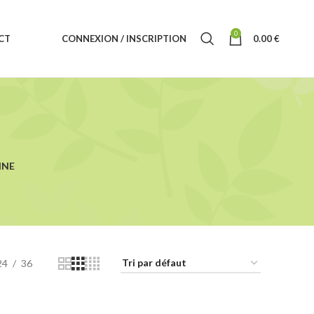
0
CT
CONNEXION / INSCRIPTION
0.00
€
INE
24
36