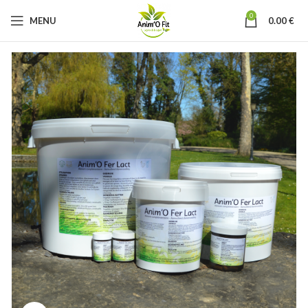
0
MENU
0.00
€