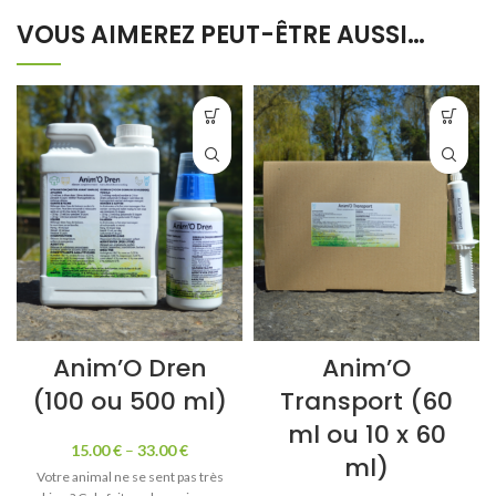
VOUS AIMEREZ PEUT-ÊTRE AUSSI…
Anim’O Dren
Anim’O
(100 ou 500 ml)
Transport (60
ml ou 10 x 60
15.00
€
–
33.00
€
ml)
Votre animal ne se sent pas très