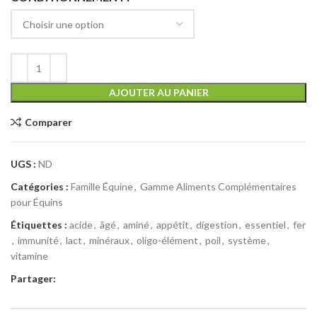
AJOUTER AU PANIER
Comparer
UGS :
ND
Catégories :
Famille Équine
,
Gamme Aliments Complémentaires
pour Équins
Étiquettes :
acide
,
âgé
,
aminé
,
appétit
,
digestion
,
essentiel
,
fer
,
immunité
,
lact
,
minéraux
,
oligo-élément
,
poil
,
système
,
vitamine
Partager: