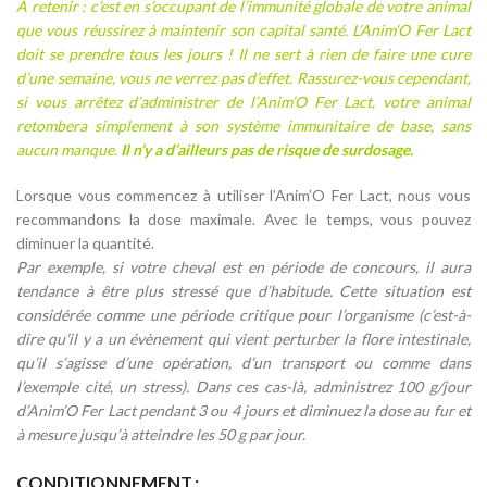
À retenir : c’est en s’occupant de l’immunité globale de votre animal
que vous réussirez à maintenir son capital santé. L’Anim’O Fer Lact
doit se prendre tous les jours ! Il ne sert à rien de faire une cure
d’une semaine, vous ne verrez pas d’effet. Rassurez-vous cependant,
si vous arrêtez d’administrer de l’Anim’O Fer Lact, votre animal
retombera simplement à son système immunitaire de base, sans
aucun manque.
Il n’y a d’ailleurs pas de risque de surdosage.
Lorsque vous commencez à utiliser l’Anim’O Fer Lact, nous vous
recommandons la dose maximale. Avec le temps, vous pouvez
diminuer la quantité.
Par exemple, si votre cheval est en période de concours, il aura
tendance à être plus stressé que d’habitude. Cette situation est
considérée comme une période critique pour l’organisme (c’est-à-
dire qu’il y a un évènement qui vient perturber la flore intestinale,
qu’il s’agisse d’une opération, d’un transport ou comme dans
l’exemple cité, un stress). Dans ces cas-là, administrez 100 g/jour
d’Anim’O Fer Lact pendant 3 ou 4 jours et diminuez la dose au fur et
à mesure jusqu’à atteindre les 50 g par jour.
Alternative:
CONDITIONNEMENT