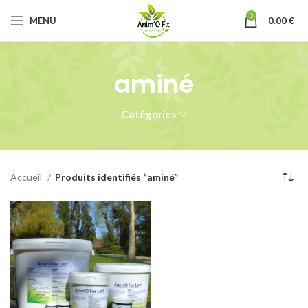
0
MENU
0.00
€
aminé
Catégories
Accueil
Produits identifiés “aminé”