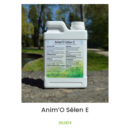
Anim’O Sélen E
30.00
€