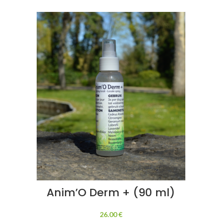
Anim’O Derm + (90 ml)
26.00
€