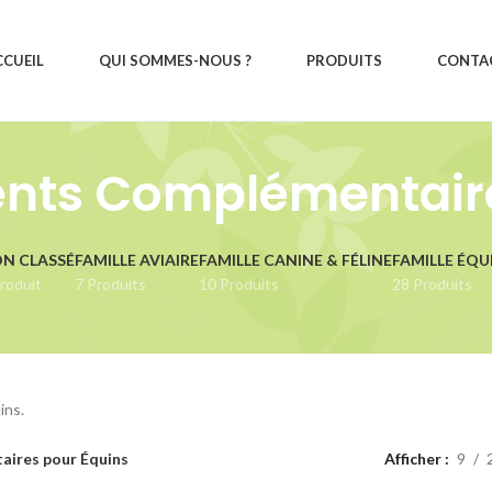
CCUEIL
QUI SOMMES-NOUS ?
PRODUITS
CONTA
ts Complémentaire
N CLASSÉ
FAMILLE AVIAIRE
FAMILLE CANINE & FÉLINE
FAMILLE ÉQU
roduit
7 Produits
10 Produits
28 Produits
ins.
ires pour Équins
Afficher
9