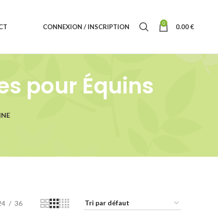
0
CT
CONNEXION / INSCRIPTION
0.00
€
s pour Équins
INE
24
36