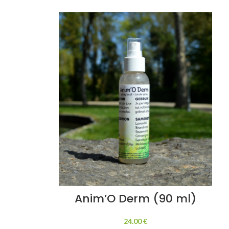
Anim’O Derm (90 ml)
24.00
€