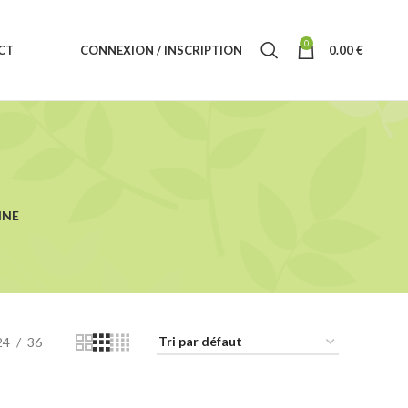
0
CT
CONNEXION / INSCRIPTION
0.00
€
INE
24
36