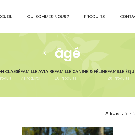
CCUEIL
QUI SOMMES-NOUS ?
PRODUITS
CONTA
âgé
N CLASSÉ
FAMILLE AVIAIRE
FAMILLE CANINE & FÉLINE
FAMILLE ÉQU
roduit
7 Produits
10 Produits
28 Produits
Afficher
9