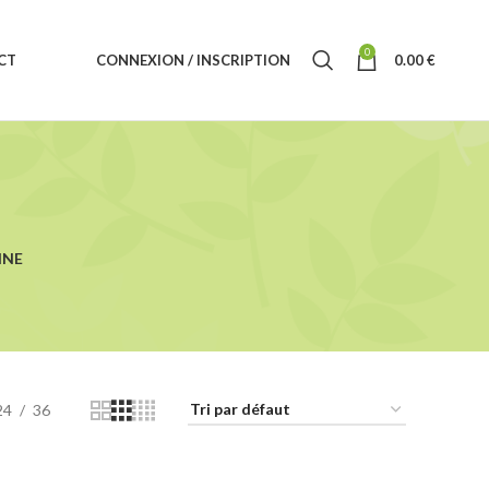
0
CT
CONNEXION / INSCRIPTION
0.00
€
INE
24
36