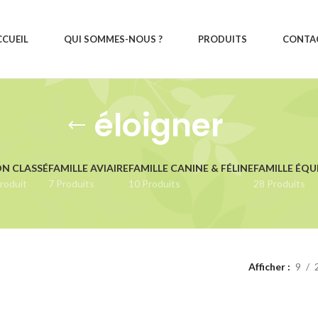
CCUEIL
QUI SOMMES-NOUS ?
PRODUITS
CONTA
éloigner
N CLASSÉ
FAMILLE AVIAIRE
FAMILLE CANINE & FÉLINE
FAMILLE ÉQU
roduit
7 Produits
10 Produits
28 Produits
Afficher
9