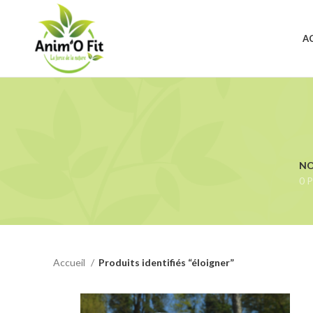
A
NO
0 P
Accueil
Produits identifiés “éloigner”