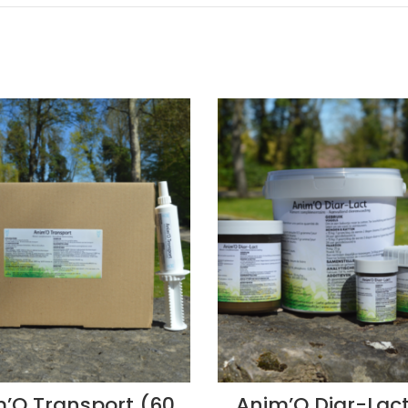
’O Transport (60
Anim’O Diar-Lact