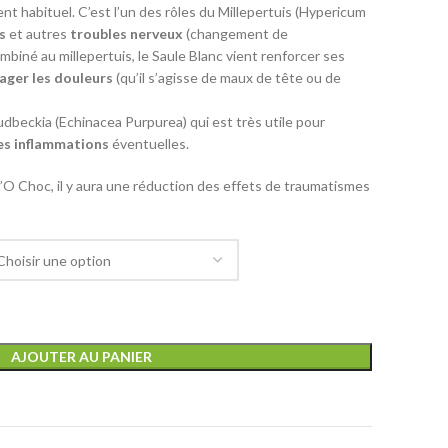
nt habituel. C’est l’un des rôles du Millepertuis (Hypericum
ss
et autres
troubles nerveux
(changement de
biné au millepertuis, le Saule Blanc vient renforcer ses
ager les douleurs
(qu’il s’agisse de maux de tête ou de
dbeckia (Echinacea Purpurea) qui est très utile pour
les inflammations
éventuelles.
m’O Choc, il y aura une réduction des effets de traumatismes
AJOUTER AU PANIER