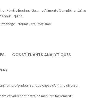
ine
,
Famille Équine
,
Gamme Aliments Complémentaires
s pour Équins
urmenage
,
trauma
,
traumatisme
IFS
CONSTITUANTS ANALYTIQUES
VERY
gir en profondeur sur des chocs d’origine diverse.
 aidera et vous permettra de mesurer facilement !