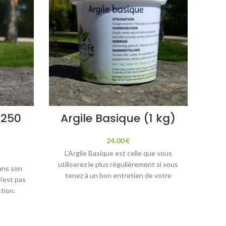
ou qu’il a
ion/mal-
a dose
ct et le
aliments
nale
(250
Argile Basique (1 kg)
Ar
gestive
24.00
€
ation
L'Argile Basique est celle que vous
'eau et
utiliserez le plus régulièrement si vous
ans son
No
tenez à un bon entretien de votre
n'est pas
pour
cheval. En effet, qui dit effort physique
tion.
abcè
dit contractions musculaires, douleur ou
quent la
en e
fatigue articulaire, cheval raide, etc.
ela vous
sur 
C'est là que notre Argile Basique entre
cavaliers
el