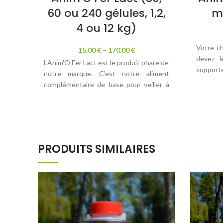
60 ou 240 gélules, 1,2,
ml
4 ou 12 kg)
Votre ch
15.00
€
–
170.00
€
devez l
L'Anim'O Fer Lact est le produit phare de
support
notre marque. C'est notre aliment
stressé 
complémentaire de base pour veiller à
pour le 
une
bonne santé générale
de votre
animal. Il aide à bien absorber les
Lui donn
nutriments présents dans
faut sav
l'alimentation, ce qui renforce ses
l'algue m
défenses immunitaires et développe un
fort p
PRODUITS SIMILAIRES
bien-être interne.
enclen
déperdit
Comment cela fonctionne ?
simplif
L’Anim’O Fer Lact est un produit issu
syst
d’une fermentation naturelle de
fonctio
minimum 6 mois. Cette fermentation
influx 
génère un ensemble de bactéries
l'équili