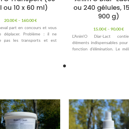
 ou 10 x 60 ml)
ou 240 gélules, 1
900 g)
20.00
€
–
160.00
€
eval part en concours et vous
15.00
€
–
90.00
€
e déplacer. Problème : il ne
L'Anim'O Diar-Lact conti
e pas les transports et est
éléments indispensables pour 
lors des concours... Que faire
fonction d’élimination. Le m
détendre ?
ferments à d’autres é
judicieusement formulés cons
er de l'Anim'O Transport ! Il
aide efficace pour faire 
oir que le produit possède de
diverses agressions 
arine (le lithothamne). Elle a un
conséquences qui en découlent
ouvoir absorbant, ce qui
che une diminution des
Pour vous donner un exemple
ions d'eau et d'électrolytes. En
chien ne se sent pas bien et 
ié, elle a une action sur le
voyez notamment dans ses sel
ème immunitaire, le
sont trop molles/trop liquide
nnement cérébral et sur les
signifie que votre chien a peut
nerveux. De quoi maintenir
une période de stress réc
bre de la flore ! Et une flore en
(changement alimentaire, tra