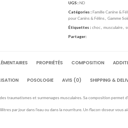
UGS :
ND
Catégories :
Famille Canine & Fél
pour Canins & Félins
,
Gamme Soin
Étiquettes :
choc
,
musculaire
,
s
Partager:
ÉMENTAIRES
PROPRIÉTÉS
COMPOSITION
ADDIT
LISATION
POSOLOGIE
AVIS (0)
SHIPPING & DELI
s des traumatismes et surmenages musculaires. Sa composition permet d’a
lilitres par jour dans l’eau ou dans la nourriture. Un flacon-doseur vous