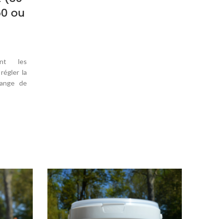
50 ou
ent les
régler la
élange de
léments
titue une
face aux
et aux
.
, votre
vous le
les, qui
s. Cela
-être eu
ente
nsport,