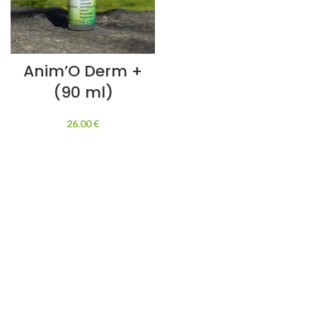
Anim’O Derm +
(90 ml)
26.00
€