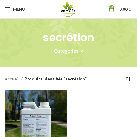
0
MENU
0.00
€
secrétion
Catégories
Accueil
Produits identifiés “secrétion”