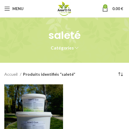
0
MENU
0.00
€
saleté
Catégories
Accueil
Produits identifiés “saleté”