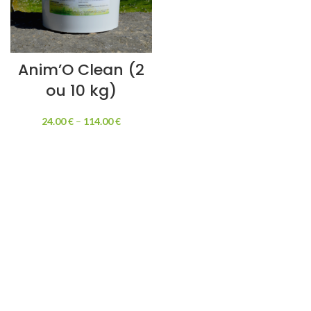
Anim’O Clean (2
ou 10 kg)
24.00
€
–
114.00
€