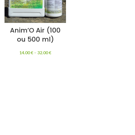
Anim’O Air (100
ou 500 ml)
14.00
€
–
32.00
€