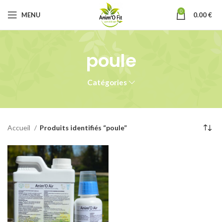
0
MENU
0.00
€
poule
Catégories
Accueil
Produits identifiés “poule”