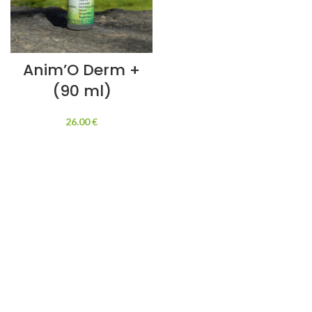
Anim’O Derm +
(90 ml)
26.00
€