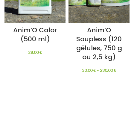
Anim’O Calor
Anim’O
(500 ml)
Soupless (120
gélules, 750 g
28.00
€
ou 2,5 kg)
30.00
€
–
230.00
€