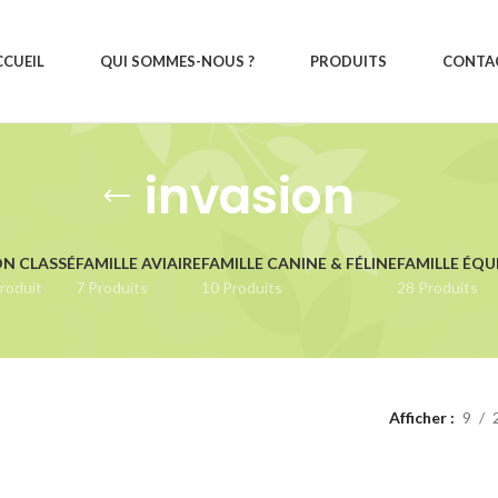
CCUEIL
QUI SOMMES-NOUS ?
PRODUITS
CONTA
invasion
N CLASSÉ
FAMILLE AVIAIRE
FAMILLE CANINE & FÉLINE
FAMILLE ÉQU
roduit
7 Produits
10 Produits
28 Produits
Afficher
9