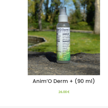
Anim’O Derm + (90 ml)
26.00
€