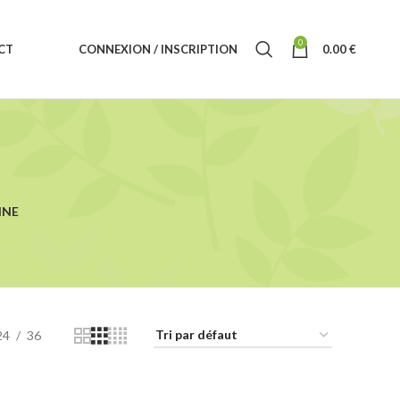
0
CT
CONNEXION / INSCRIPTION
0.00
€
INE
24
36