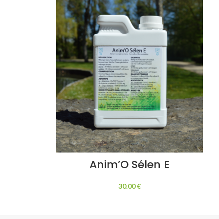
Anim’O Sélen E
30.00
€