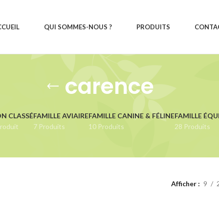
CCUEIL
QUI SOMMES-NOUS ?
PRODUITS
CONTA
carence
N CLASSÉ
FAMILLE AVIAIRE
FAMILLE CANINE & FÉLINE
FAMILLE ÉQU
roduit
7 Produits
10 Produits
28 Produits
Afficher
9