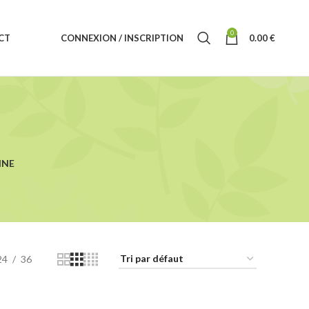
0
CT
CONNEXION / INSCRIPTION
0.00
€
INE
24
36