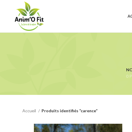
A
NO
0 P
Accueil
Produits identifiés “carence”