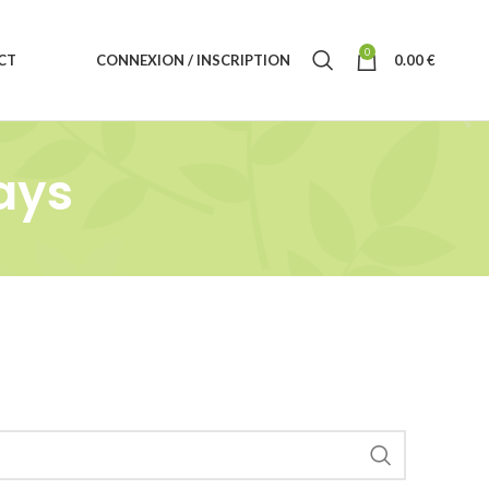
0
CT
CONNEXION / INSCRIPTION
0.00
€
ays