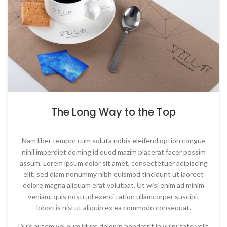
The Long Way to the Top
Nam liber tempor cum soluta nobis eleifend option congue
nihil imperdiet doming id quod mazim placerat facer possim
assum. Lorem ipsum dolor sit amet, consectetuer adipiscing
elit, sed diam nonummy nibh euismod tincidunt ut laoreet
dolore magna aliquam erat volutpat. Ut wisi enim ad minim
veniam, quis nostrud exerci tation ullamcorper suscipit
lobortis nisl ut aliquip ex ea commodo consequat.
Duis autem vel eum iriure dolor in hendrerit in vulputate velit