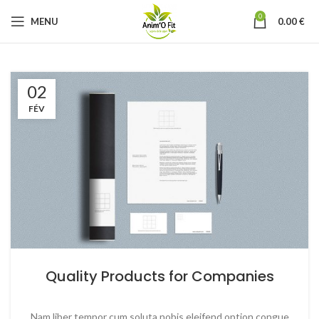
0
MENU
0.00
€
02
FÉV
Quality Products for Companies
Nam liber tempor cum soluta nobis eleifend option congue